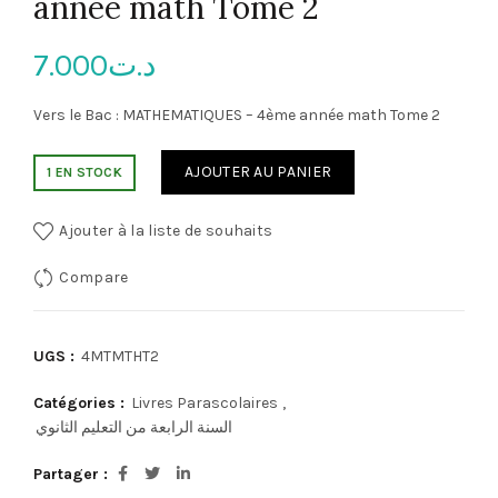
année math Tome 2
7.000
د.ت
Vers le Bac : MATHEMATIQUES – 4ème année math Tome 2
AJOUTER AU PANIER
1 EN STOCK
Ajouter à la liste de souhaits
Compare
UGS :
4MTMTHT2
Catégories :
Livres Parascolaires
,
السنة الرابعة من التعليم الثانوي
Partager