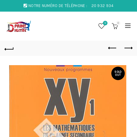
NOTRE NUMÉRO DE TÉLÉPHONE :
20 932 934
0
0
SOLD
OUT