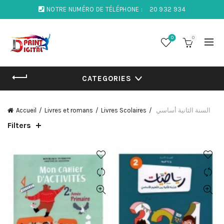
NOTRE NUMÉRO DE TÉLÉPHONE :
20 932 934
0
0
CATEGORIES
Accueil
Livres et romans
Livres Scolaires
السنة الثانية أساسي
Filters