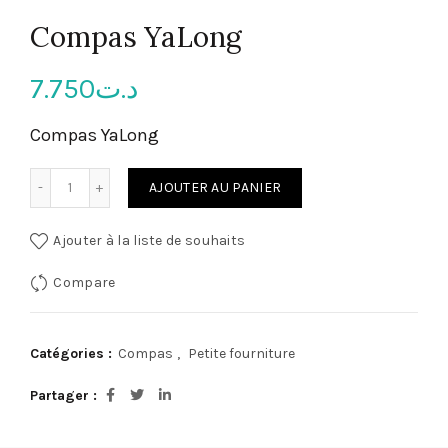
Compas YaLong
7.750
د.ت
Compas YaLong
quantité de Compas YaLong
AJOUTER AU PANIER
Ajouter à la liste de souhaits
Compare
Catégories :
Compas
,
Petite fourniture
Partager