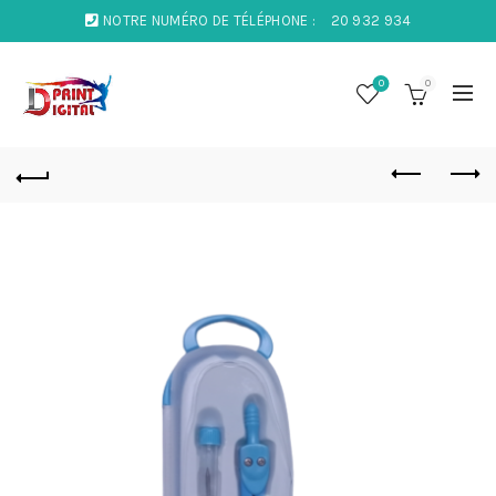
NOTRE NUMÉRO DE TÉLÉPHONE :
20 932 934
0
0