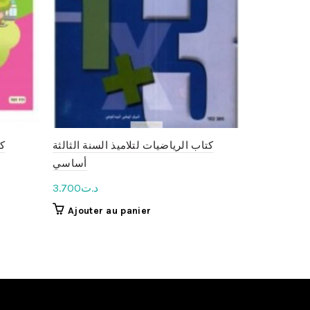
لثانية أساسي
كتاب الرياضيات لتلاميذ السنة الثالثة
كت
أساسي
د.ت
3.800
د.ت
3.700
Ajouter 
Ajouter au panier