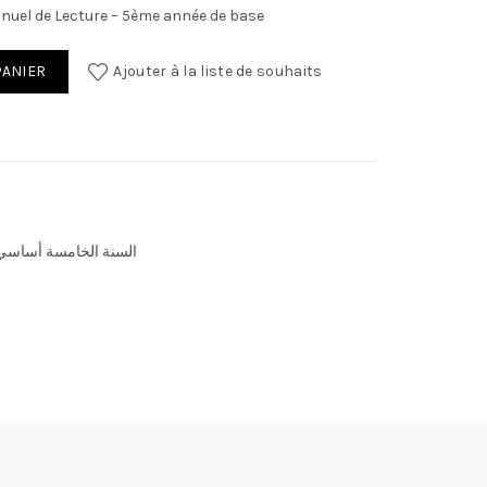
anuel de Lecture – 5ème année de base
un pas de plus - Manuel de Lecture - 5ème année de base
PANIER
Ajouter à la liste de souhaits
السنة الخامسة أساسي