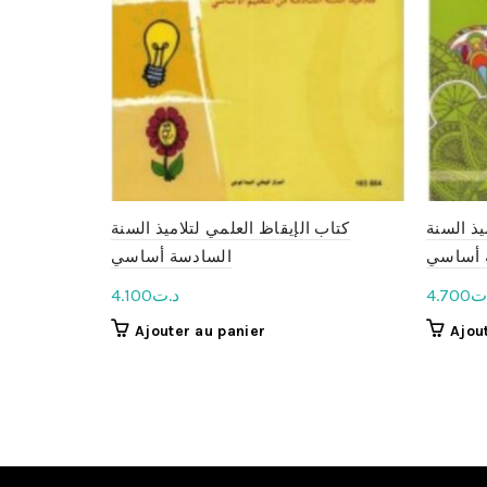
يذ السنة
كتاب الإيقاظ العلمي لتلاميذ السنة
ة أساسي
السادسة أساسي
4.100
د.ت
4.700
ت
Ajouter au panier
Ajou