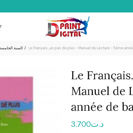
T
السنة الخامس
Le Français…un pas de plus – Manuel de Lecture – 5ème anné
Le Français
Manuel de 
année de b
3.700
د.ت