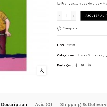
Le Français…un pas de plus – M
quantité de Le Français...
AJOUTER AU 
Compare
UGS :
121511
Catégories :
Livres Scolaires
,
Partager
Description
Avis (0)
Shipping & Delivery