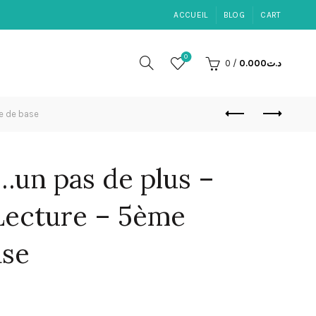
ACCUEIL
BLOG
CART
0
0
/
0.000
د.ت
e de base
…un pas de plus –
Lecture – 5ème
ase