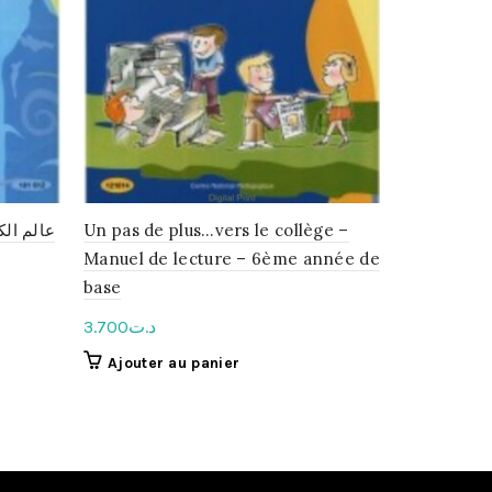
عالم الك
Un pas de plus…vers le collège –
سنة السادسة
Manuel de lecture – 6ème année de
أساسي
base
4.200
د.ت
3.700
د.ت
Ajouter 
Ajouter au panier