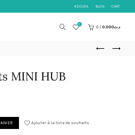
ACCUEIL
BLOG
CART
0
0
/
0.000
د.ت
rts MINI HUB
 MINI HUB
PANIER
Ajouter à la liste de souhaits