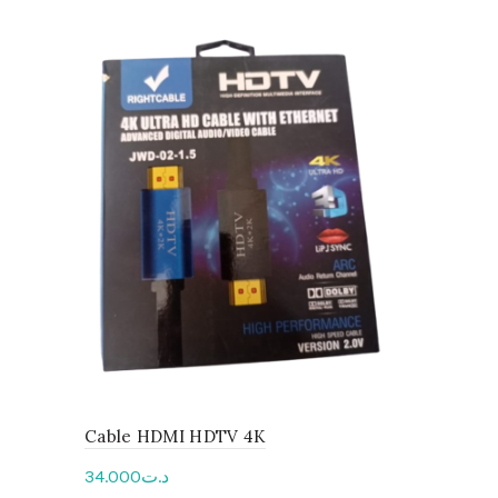
Cable HDMI HDTV 4K
Chargeur 
(adaptable
34.000
د.ت