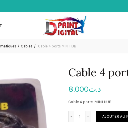
T
rmatiques
Cables
Cable 4 ports MINI HUB
Cable 4 po
8.000
د.ت
Cable 4 ports MINI HUB
quantité de Cable 4 ports
AJOUTER AU 