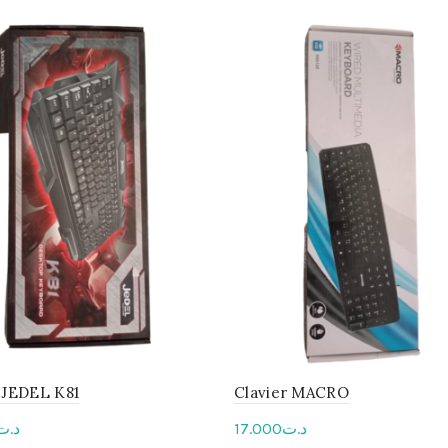
 JEDEL K81
Clavier MACRO
د.ت
17.000
د.ت