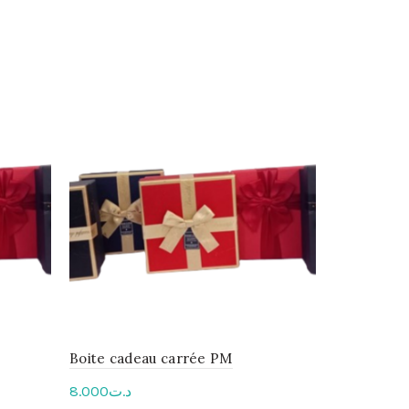
Boite cadeau carrée PM
8.000
د.ت
25.000
د.ت