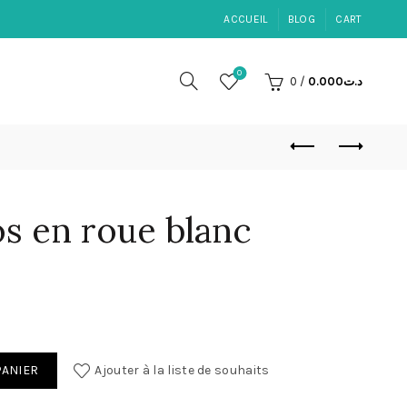
ACCUEIL
BLOG
CART
0
0
/
0.000
د.ت
s en roue blanc
en roue blanc
PANIER
Ajouter à la liste de souhaits