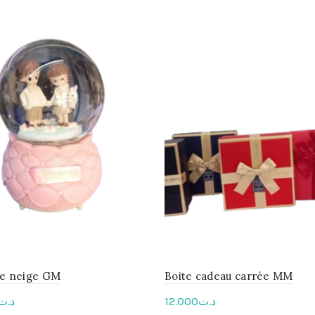
de neige GM
Boite cadeau carrée MM
د.ت
12.000
د.ت