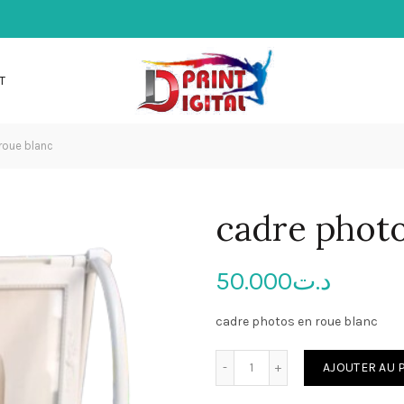
T
roue blanc
cadre photo
50.000
د.ت
cadre photos en roue blanc
quantité de cadre photos 
AJOUTER AU 