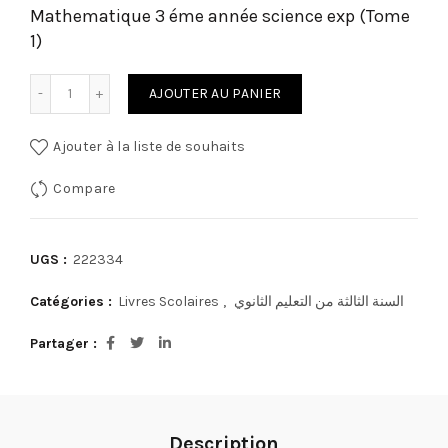
Mathematique 3 éme année science exp (Tome
1)
quantité de Mathematique 3 éme année science exp (Tome 
AJOUTER AU PANIER
Ajouter à la liste de souhaits
Compare
UGS :
222334
Catégories :
Livres Scolaires
,
السنة الثالثة من التعليم الثانوي
Partager
Description