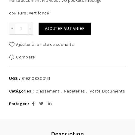
Porte document 140 vues / 70 pockets Prestige
couleurs : vert foncé
quantité de Porte document 140 vues / 70 pockets Prestig
AJOUTER AU PANIER
Ajouter à la liste de souhaits
Compare
UGS :
6192108300121
Catégories :
Classement
,
Papeteries
,
Porte-Documents
Partager
Description