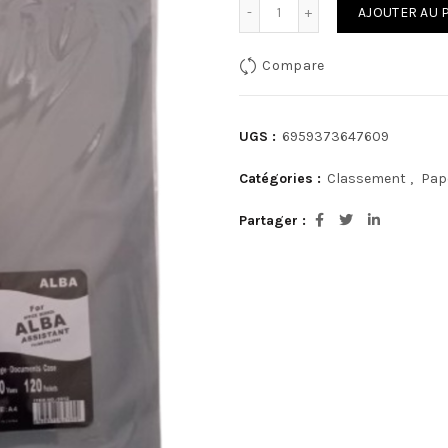
quantité de Porte documen
AJOUTER AU 
Compare
UGS :
6959373647609
Catégories :
Classement
,
Pap
Partager