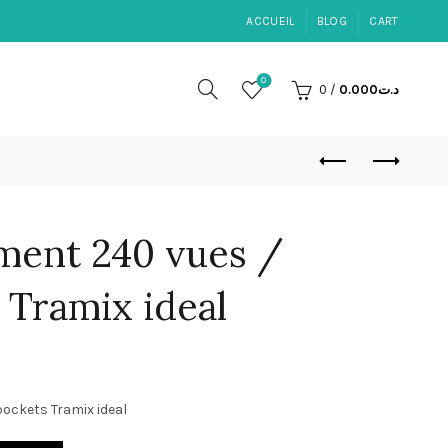
ACCUEIL
BLOG
CART
0
0
/
0.000
د.ت
ment 240 vues /
 Tramix ideal
ockets Tramix ideal