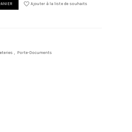
t 240 vues / 120 pockets Tramix ideal
PANIER
Ajouter à la liste de souhaits
eteries
,
Porte-Documents