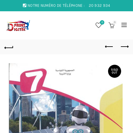
NOTRE NUMÉRO DE TÉLÉPHONE :
20 932 934
0
0
SOLD
OUT