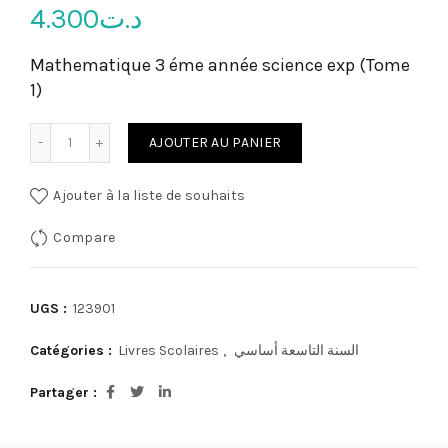
4.300
د.ت
Mathematique 3 éme année science exp (Tome
1)
quantité de Livre sciences physique pilote pour 9 éme ann
AJOUTER AU PANIER
Ajouter à la liste de souhaits
Compare
UGS :
123901
Catégories :
Livres Scolaires
,
السنة التاسعة أساسي
Partager